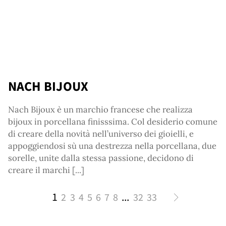
NACH BIJOUX
tact
Nach Bijoux è un marchio francese che realizza
bijoux in porcellana finisssima. Col desiderio comune
di creare della novità nell’universo dei gioielli, e
appoggiendosi sù una destrezza nella porcellana, due
sorelle, unite dalla stessa passione, decidono di
creare il marchi [...]
1
...
2
3
4
5
6
7
8
32
33