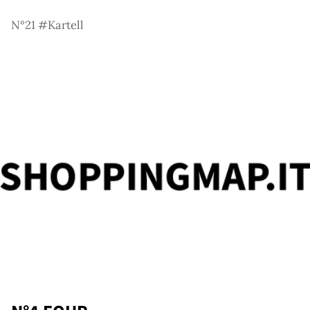
N°21 #Kartell
owr