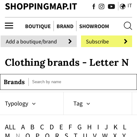
SHOPPINGMAP.IT
IT
tiq
BOUTIQUE
BRAND
SHOWROOM
Add a boutique/brand
Subscribe
Clothing brands - Letter N
Brands
Typology
Tag
ALL
A
B
C
D
E
F
G
H
I
J
K
L
M
N
O
P
Q
R
S
T
U
V
W
X
Y