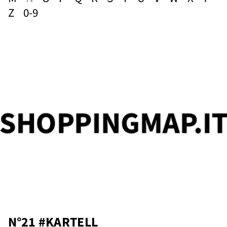
Z
0-9
nds
N°21 #KARTELL