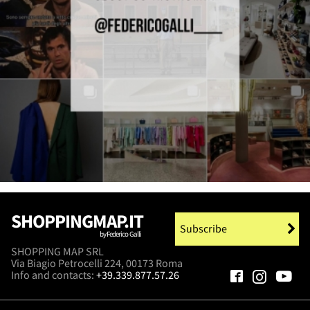
SHOPPINGMAP.IT
Subscribe
by Federico Galli
SHOPPING MAP SRL
Via Biagio Petrocelli 224, 00173 Roma
Info and contacts:
+39.339.877.57.26