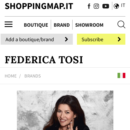
SHOPPINGMAP.IT
IT
uti
BOUTIQUE
BRAND
SHOWROOM
Add a boutique/brand
Subscribe
FEDERICA TOSI
HOME
BRANDS