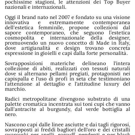
pochissime stagioni, le attenzioni dei Top Buyer
nazionali e internazionali.
Oggi il brand nato nel 2007 e fondato su una visione
innovativa e estremamente contemporanea
dell'estetica femminile, propone collezioni dal
sapore contemporaneo, che seguono l’estetica
cosmopolita e internazionale della designer,
promuovendo un nuovo concetto di Made in Italy,
dove artigianalità e design trovano concreta
espressione in gioielli e capi dalla forte personalità.
ow
Sovrapposizioni materiche delineano l'intera
collezione di abiti, realizzati con tessuti naturali
dove si alternano pellami pregiati, protagonisti nei
capispalla e l'uso di profi in seta che testimoniano
l'attenzione al dettaglio e l'attitudine luxury del
marchio.
Radici metropolitane divengono substrato di una
palette cromatica incentrata sui toni cupi che vanno
dall'antracite al burgundy, dal verde bottiglia al
nero.
Nascono capi dalle linee asciutte e dai tagli rigorosi,
sovrapposti ai freddi bagliori dell'oro e dei cristalli
swarovski per anelli, earcuff, pendenti e per black