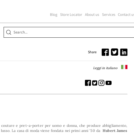
Blog
Store Locator
About us
Services
Contact u
Share
Leggi in italiano
e couture e pret-a-porter per uomo e donna, che produce abbigliamento,
 lusso. La casa di moda viene fondata nei primi anni '50 da
Hubert James