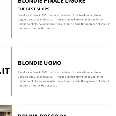
BLONDIE FINALE LIGURE
THE BEST SHOPS
Blondie was born in 1979 thanks to the vision of the two founders Irene
Gaggero and Giovanni Costa. The shop immediately stands out for the
unique point of view in the selection of brands and in the approach of sales. It
has been an authentic trendset [...]
BLONDIE UOMO
Blondie was born in 1979 thanks to the vision of the two founders Irene
Gaggero and Giovanni Costa. The shop immediately stands out for the
unique point of view in the selection of brands and in the approach of sales. It
has been an authentic trendset [...]