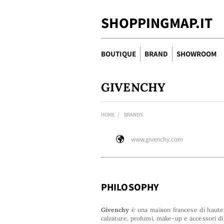
SHOPPINGMAP.IT
BOUTIQUE
BRAND
SHOWROOM
GIVENCHY
HOME
BRANDS
www.givenchy.com
PHILOSOPHY
Givenchy
è una maison francese di haut
calzature, profumi, make-up e accessori di