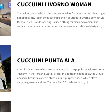
CUCCUINI LIVORNO WOMAN
The well-established Cuccuini group opened its first store in 1967, focusing on
handbags sale. Today owns several fashion boutique in Livorno between via
Ricasoli e via Grande, offering luxury clothing for men and women. The
sophisticated spaces are the perfect showcases for established design [...]
CUCCUINI PUNTA ALA
Cuccuini owns two refined stores in Punta Ala, the popular seaside resort in
Tuscany, in the Port and Scalini areas. In addition to boutiques, the Group
opened a beautiful concept store, a multi-purpose space, which offers
shopping, events and the “Enoteca Pier G”, the latest busi [...]