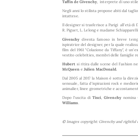
Taffin de Givenchy
, interprete di uno stil
Negli anni lo stilista propone abiti dal tagl
intattese.
Il designer si trasferisce a Parigi all'età d
R. Piguet, L. Lelong e madame Schiapparelli,
Givenchy
diventa famoso in breve temp
ispiratrice del designer, per la quale realizz
film del 1961 "Colazione da Tiffany", è un'
vestito celebrities, membri delle famiglie re
Hubert
si ritira dalle scene del Fashion ne
McQueen
e
Julien MacDonald.
Dal 2005 al 2017 la Maison è sotto la direzio
sensuale, fatta d'ispirazioni rock e mediori
animalier, linee geometriche e accostamenti
Dopo l'uscita di
Tisci
,
Givenchy
nomina
Williams
.
© Images copyright: Givenchy and rightful