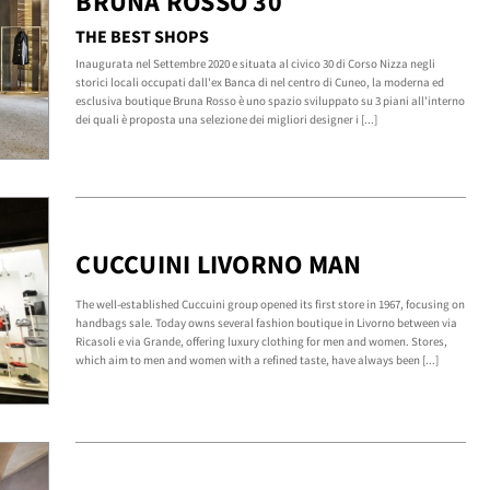
BRUNA ROSSO 30
THE BEST SHOPS
Inaugurata nel Settembre 2020 e situata al civico 30 di Corso Nizza negli
storici locali occupati dall'ex Banca di nel centro di Cuneo, la moderna ed
esclusiva boutique Bruna Rosso è uno spazio sviluppato su 3 piani all'interno
dei quali è proposta una selezione dei migliori designer i [...]
CUCCUINI LIVORNO MAN
The well-established Cuccuini group opened its first store in 1967, focusing on
handbags sale. Today owns several fashion boutique in Livorno between via
Ricasoli e via Grande, offering luxury clothing for men and women. Stores,
which aim to men and women with a refined taste, have always been [...]