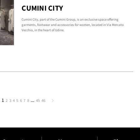
CUMINI CITY
Cumini City, part of the Cumini Group, is an exclusive space offering
garments, footwear and accessories for women, located in Via Mercato
Vecchio, in the heart of Udine.
1
...
2
3
4
5
6
7
8
45
46