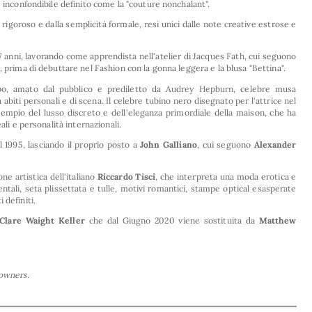
e inconfondibile definito come la "couture nonchalant".
io rigoroso e dalla semplicità formale, resi unici dalle note creative estrose e
i 17 anni, lavorando come apprendista nell'atelier di Jacques Fath, cui seguono
 prima di debuttare nel Fashion con la gonna leggera e la blusa "Bettina".
o, amato dal pubblico e prediletto da Audrey Hepburn, celebre musa
a abiti personali e di scena. Il celebre tubino nero disegnato per l'attrice nel
esempio del lusso discreto e dell'eleganza primordiale della maison, che ha
ali e personalità internazionali.
l 1995, lasciando il proprio posto a
John Galliano
, cui seguono
Alexander
ne artistica dell'italiano
Riccardo Tisci
, che interpreta una moda erotica e
entali, seta plissettata e tulle, motivi romantici, stampe optical esasperate
 definiti.
Clare Waight Keller
che dal Giugno 2020 viene sostituita da
Matthew
 owners.