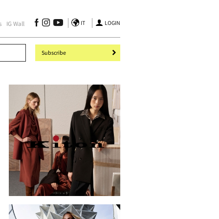
IT
LOGIN
s
IG Wall
Subscribe