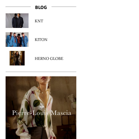
BLOG
KNT
KITON
HERNO GLOBE